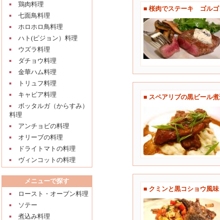
鶏肉料理
■ 桜肉でステーキ ゴル
七面鳥料理
ホロホロ鳥料理
ハト(ピジョン）料理
ウズラ料理
ダチョウ料理
金華ハム料理
トリュフ料理
キャビア料理
■ スペアリブの黒ビール
ボッタルガ（からすみ）
料理
アンチョビの料理
オリーブの料理
ドライトマトの料理
ヴィンコットの料理
メニューで探す
■ クミンと黒コショウ風
ロースト・オーブン料理
ソテー
煮込み料理