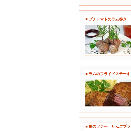
■ プチトマトのラム巻き
■ ラムのフライドステー
■ 鴨のソテー りんごブ